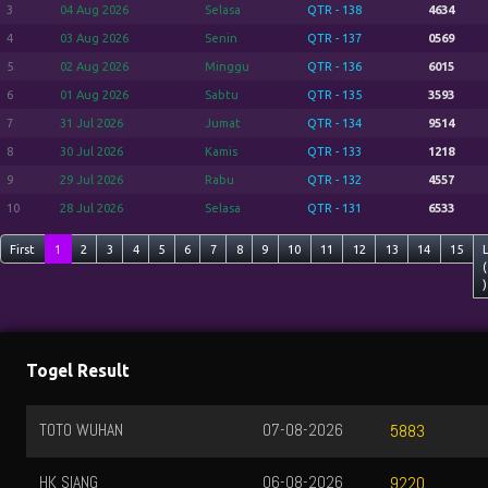
3
04 Aug 2026
Selasa
QTR - 138
4634
4
03 Aug 2026
Senin
QTR - 137
0569
5
02 Aug 2026
Minggu
QTR - 136
6015
6
01 Aug 2026
Sabtu
QTR - 135
3593
7
31 Jul 2026
Jumat
QTR - 134
9514
8
30 Jul 2026
Kamis
QTR - 133
1218
9
29 Jul 2026
Rabu
QTR - 132
4557
10
28 Jul 2026
Selasa
QTR - 131
6533
First
1
2
3
4
5
6
7
8
9
10
11
12
13
14
15
(
)
Togel Result
TOTO WUHAN
07-08-2026
5883
HK SIANG
06-08-2026
9220