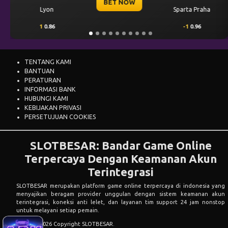
BET NOW
Sparta Praha
Slovan Bratislava
-1
0.96
0.5
0.83
TENTANG KAMI
BANTUAN
PERATURAN
INFORMASI BANK
HUBUNGI KAMI
KEBIJAKAN PRIVASI
PERSETUJUAN COOKIES
SLOTBESAR: Bandar Game Online
Terpercaya Dengan Keamanan Akun
Terintegrasi
SLOTBESAR
merupakan platform game online terpercaya di indonesia yang
menyajikan beragam provider unggulan dengan sistem keamanan akun
terintegrasi, koneksi anti lelet, dan layanan tim support 24 jam nonstop
untuk melayani setiap pemain.
© 2015 - 2026 Copyright SLOTBESAR.