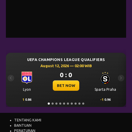
E QUALIFIERS
UEFA CHAMPIONS LEAGUE QUA
2:00 WIB
August 12, 2026 — 01:30 W
0 : 0
Previous
Next
BET NOW
Sparta Praha
SK Sturm Graz
-1
0.96
-0.5
0.95
TENTANG KAMI
BANTUAN
PERATURAN