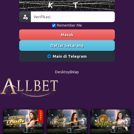
Remember Me
Masuk
Daftar Sekarang
Main di Telegram
Desktop
Wap