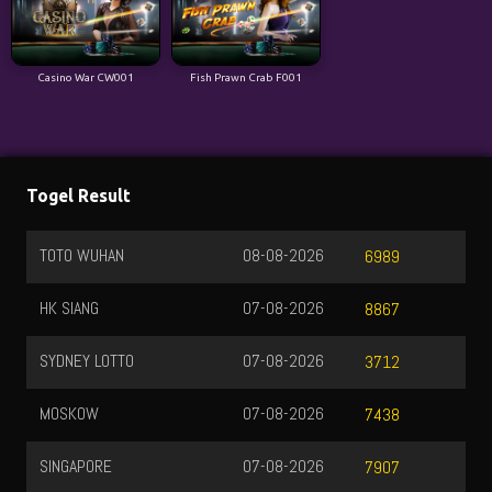
Casino War CW001
Fish Prawn Crab F001
Togel Result
TOTO WUHAN
08-08-2026
6989
HK SIANG
07-08-2026
8867
SYDNEY LOTTO
07-08-2026
3712
MOSKOW
07-08-2026
7438
SINGAPORE
07-08-2026
7907